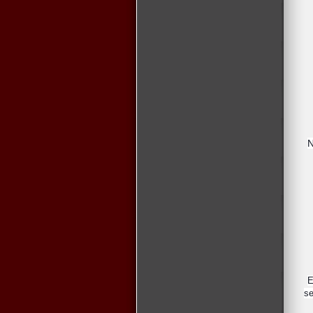
N
E
se