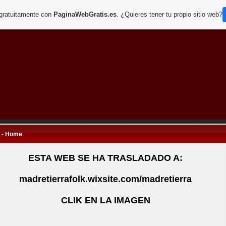
 gratuitamente con
PaginaWebGratis.es
. ¿Quieres tener tu propio sitio web?
o - Home
ESTA WEB SE HA TRASLADADO A:
madretierrafolk.wixsite.com/madretierra
CLIK EN LA IMAGEN