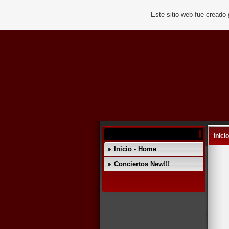
Este sitio web fue creado
Inici
Inicio - Home
Conciertos New!!!