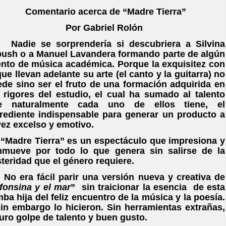
Comentario acerca de “Madre Tierra”
Por Gabriel Rolón
die se sorprendería si descubriera a Silvina
ush o a Manuel Lavandera formando parte de algún
nto de música académica. Porque la exquisitez con
que llevan adelante su arte (el canto y la guitarra) no
de sino ser el fruto de una formación adquirida en
 rigores del estudio, el cual ha sumado al talento
e naturalmente cada uno de ellos tiene, el
rediente indispensable para generar un producto a
vez excelso y emotivo.
adre Tierra” es un espectáculo que impresiona y
nmueve por todo lo que genera sin salirse de la
teridad que el género requiere.
 era fácil parir una versión nueva y creativa de
fonsina y el mar
” sin traicionar la esencia de esta
ba hija del feliz encuentro de la música y la poesía.
in embargo lo hicieron. Sin herramientas extrañas,
uro golpe de talento y buen gusto.