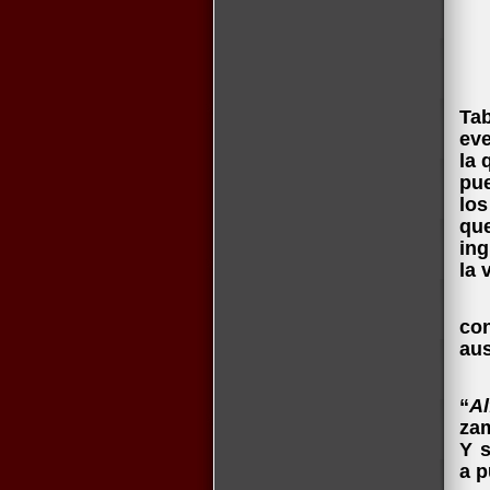
Na
Tab
eve
la 
pue
los
qu
ing
la 
“M
co
aus
No
“
Al
zam
Y s
a p