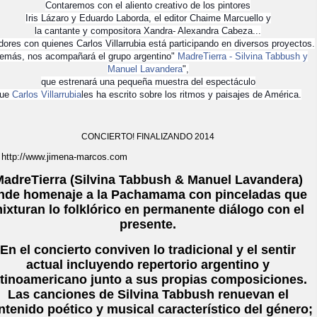
Contaremos con el aliento creativo de los pintores
Iris Lázaro y Eduardo Laborda, el editor Chaime Marcuello y
la cantante y compositora Xandra- Alexandra Cabeza...
dores con quienes Carlos Villarrubia está participando en diversos proyectos.
emás, nos acompañará el grupo argentino"
MadreTierra - Silvina Tabbush y
Manuel Lavandera
",
que estrenará una pequeña muestra del espectáculo
que
Carlos Villarrubia
les ha escrito sobre los ritmos y paisajes de América.
CONCIERTO! FINALIZANDO 2014
: http://www.jimena-marcos.com
adreTierra (Silvina Tabbush & Manuel Lavandera)
inde homenaje a la Pachamama con pinceladas que
ixturan lo folklórico en permanente diálogo con el
presente.
En el concierto conviven lo tradicional y el sentir
actual incluyendo repertorio argentino y
atinoamericano junto a sus propias composiciones.
Las canciones de Silvina Tabbush renuevan el
ntenido poético y musical característico del género;