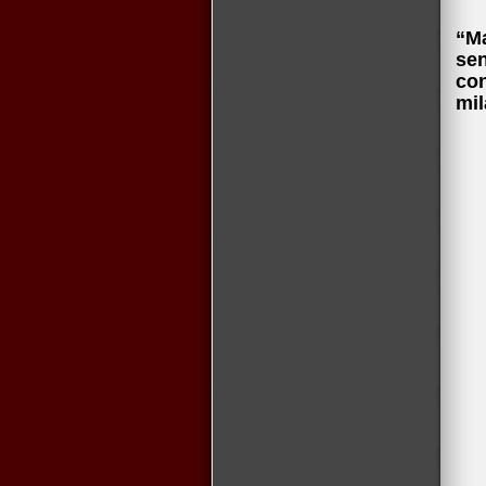
Te
“M
sen
con
mil
No 