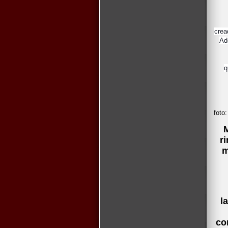
crea
Ad
foto
M
r
m
l
co