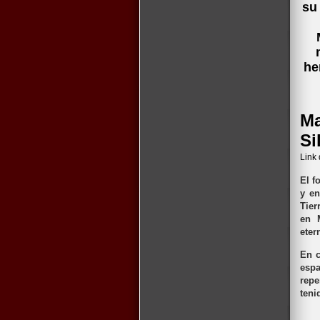
su
he
Ma
Si
Link
El f
y en
Tier
en M
eter
En c
espa
repe
teni