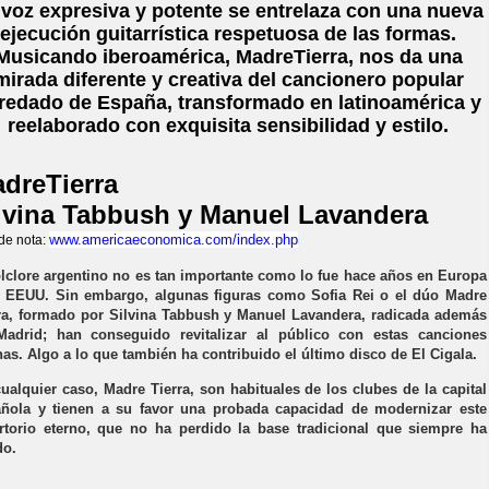
 voz expresiva y potente se entrelaza con una nueva
ejecución guitarrística respetuosa de las formas.
Musicando iberoamérica, MadreTierra, nos da una
mirada diferente y creativa del cancionero popular
redado de España, transformado en latinoamérica y
reelaborado con exquisita sensibilidad y estilo.
dreTierra
lvina Tabbush y Manuel Lavandera
www.americaeconomica.com/index.php
 de nota:
olclore argentino no es tan importante como lo fue hace años en Europa
 EEUU. Sin embargo, algunas figuras como Sofia Rei o el dúo Madre
ra, formado por Silvina Tabbush y Manuel Lavandera, radicada además
adrid; han conseguido revitalizar al público con estas canciones
nas. Algo a lo que también ha contribuido el último disco de El Cigala.
ualquier caso, Madre Tierra, son habituales de los clubes de la capital
ñola y tienen a su favor una probada capacidad de modernizar este
rtorio eterno, que no ha perdido la base tradicional que siempre ha
do.